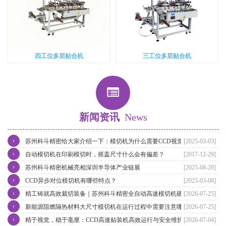
四工位多层贴合机
三工位多层贴合机
新闻资讯
News
›
苏州科斗精密给大家介绍一下：模切机为什么需要CCD视觉对位呢？
[2025-03-03]
›
自动模切机在印刷模切时，摇盖尺寸什么会有偏差？
[2017-12-29]
›
苏州科斗精密机械亮相深圳半导体产业链展
[2025-08-28]
›
CCD异步对位模切机有哪些特点？
[2025-03-08]
›
精工铸就高效裁切装备｜苏州科斗精密全自动高速模切机硬核优势全
[2026-07-25]
›
面解析
新能源阻燃隔热材料大尺寸模切机在运行过程中需要注意哪些事项？
[2026-07-25]
›
精于视觉，稳于毫厘：CCD高速贴装机高效运行与安全维护指南
[2026-07-04]